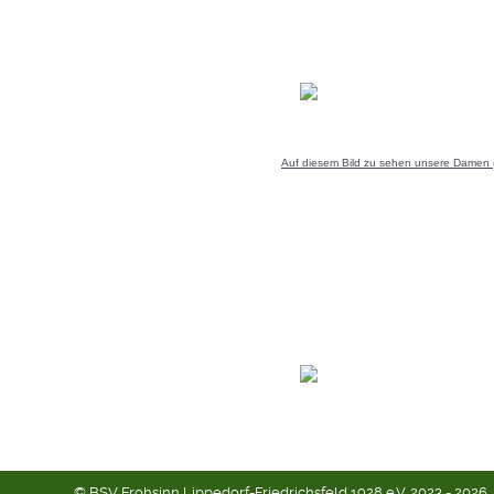
Auf diesem Bild zu sehen unsere Damen (3
© BSV Frohsinn Lippedorf-Friedrichsfeld 1928 e.V. 2023 - 2026