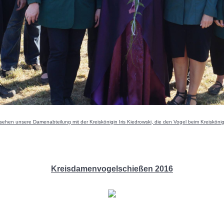
 sehen unsere Damenabteilung mit der Kreiskönigin Iris Kiedrowski, die den Vogel beim Kreiskön
Kreisdamenvogelschießen 2016