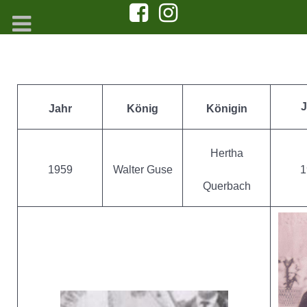
J
Jahr
König
Königin
Hertha
1959
Walter Guse
1
Querbach